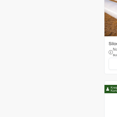
Sil
No
su