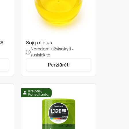
66
Sojų aliejus
Norėdami užsisakyti -
susisiekite
Peržiūrėti