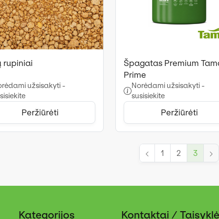
 rupiniai
Špagatas Premium Tam
Prime
rėdami užsisakyti -
Norėdami užsisakyti -
sisiekite
susisiekite
Peržiūrėti
Peržiūrėti
1
2
3
Kategorijos
Kontaktai / Taisykl