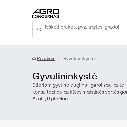
Pradinis
Gyvulininkystė
Gyvulininkystė
Stipriam gyvūno augimui, gerai savijauta
konsultacijos, aukštos maistinės vertės gam
atrinkti produktai.
Skaityti plačiau