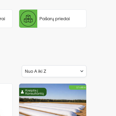
rai
Pašarų priedai
Nuo A iki Z