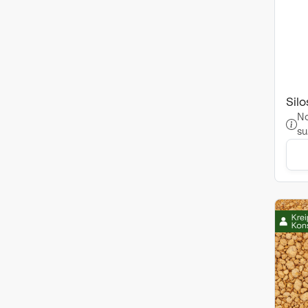
Sil
No
su