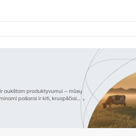
i ir aukštam produktyvumui – mūsų
inami pašarai ir kiti, kruopščiai