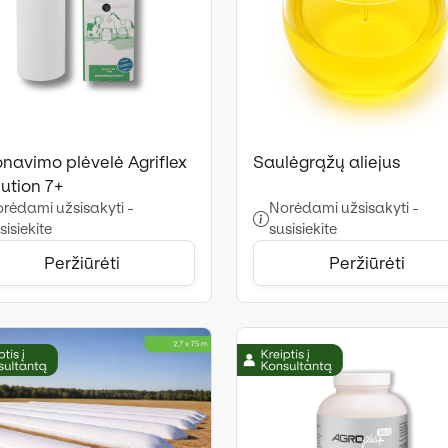
onavimo plėvelė Agriflex
Saulėgrąžų aliejus
ution 7+
rėdami užsisakyti -
Norėdami užsisakyti -
sisiekite
susisiekite
Peržiūrėti
Peržiūrėti