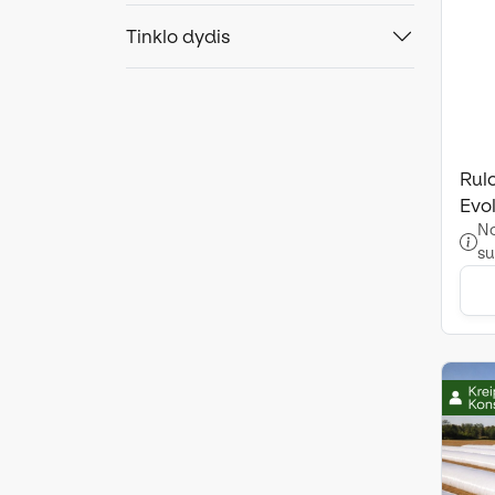
Tinklo dydis
Rul
Evol
No
su