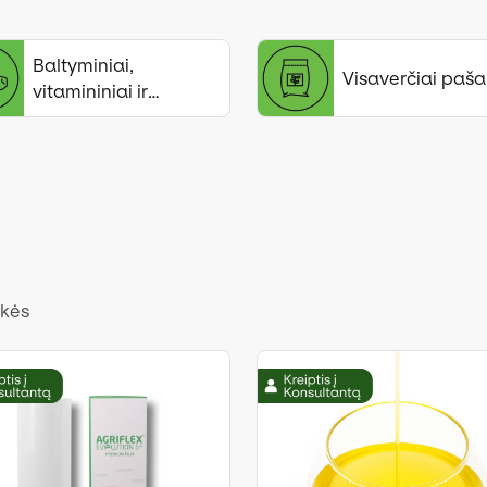
Baltyminiai,
Visaverčiai paša
vitamininiai ir
mineraliniai papildai
ekės