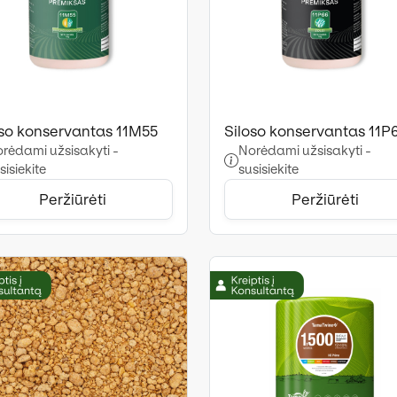
oso konservantas 11M55
Siloso konservantas 11P
rėdami užsisakyti -
Norėdami užsisakyti -
sisiekite
susisiekite
Peržiūrėti
Peržiūrėti