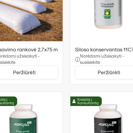
osavimo rankovė 2,7x75 m
Siloso konservantas 11C
rėdami užsisakyti -
Norėdami užsisakyti -
sisiekite
susisiekite
Peržiūrėti
Peržiūrėti