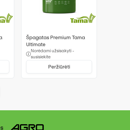
a
Špagatas Premium Tama
Ultimate
Norėdami užsisakyti -
susisiekite
Peržiūrėti
ės