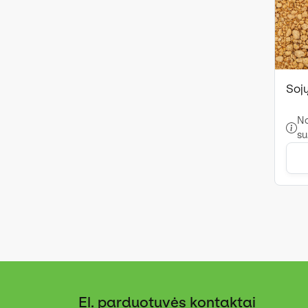
Sojų
No
su
El. parduotuvės kontaktai