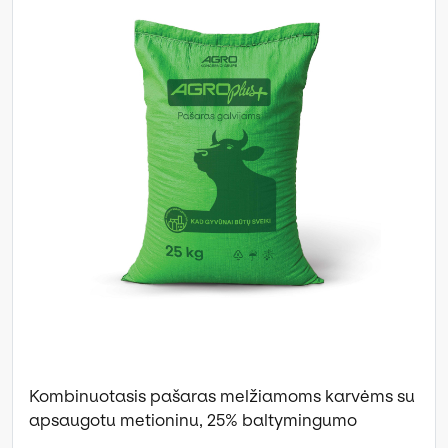
Kombinuotasis pašaras melžiamoms karvėms su
apsaugotu metioninu, 25% baltymingumo