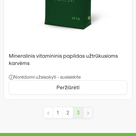
Mineralinis vitamininis papildas užtrūkusioms
karvėms
Norėdami užsisakyti - susisiekite
Peržiūrėti
1
2
3