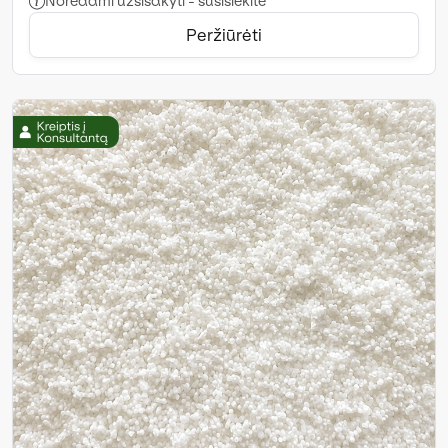
Norėdami užsisakyti - susisiekite
Peržiūrėti