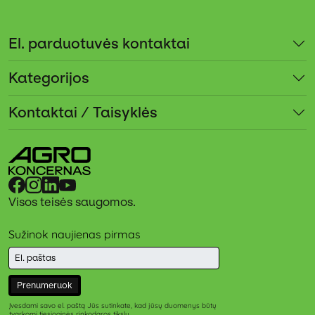
El. parduotuvės kontaktai
Kategorijos
Kontaktai / Taisyklės
Visos teisės saugomos.
Sužinok naujienas pirmas
Prenumeruok
Įvesdami savo el. paštą Jūs sutinkate, kad jūsų duomenys būtų
tvarkomi tiesioginės rinkodaros tikslu.