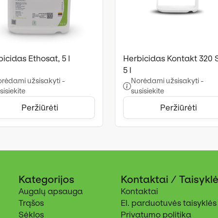
icidas Ethosat, 5 l
Herbicidas Kontakt 320 
5 l
rėdami užsisakyti -
Norėdami užsisakyti -
sisiekite
susisiekite
Peržiūrėti
Peržiūrėti
Kategorijos
Kontaktai / Taisykl
Augalų apsauga
Kontaktai
Trąšos
El. parduotuvės taisyklės
Sėklos
Privatumo politika