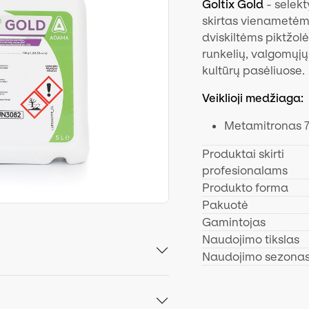
Goltix Gold
- selekt
skirtas vienametėm
dviskiltėms piktžolė
runkelių, valgomųjų 
kultūrų pasėliuose.
Veiklioji medžiaga:
Metamitronas 7
Produktai skirti
profesionalams
Produkto forma
Pakuotė
Gamintojas
Naudojimo tikslas
Naudojimo sezona