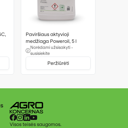
SC,
Paviršiaus aktyvioji
medžiaga Poweroil, 5 l
Norėdami užsisakyti -
susisiekite
Peržiūrėti
ės
Visos teisės saugomos.