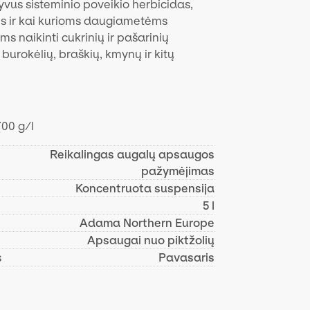
yvus sisteminio poveikio herbicidas,
s ir kai kurioms daugiametėms
ms naikinti cukrinių ir pašarinių
burokėlių, braškių, kmynų ir kitų
00 g/l
Reikalingas augalų apsaugos
pažymėjimas
Koncentruota suspensija
5 l
Adama Northern Europe
Apsaugai nuo piktžolių
s
Pavasaris