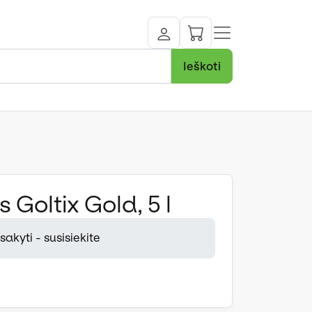
Ieškoti
 Goltix Gold, 5 l
akyti - susisiekite