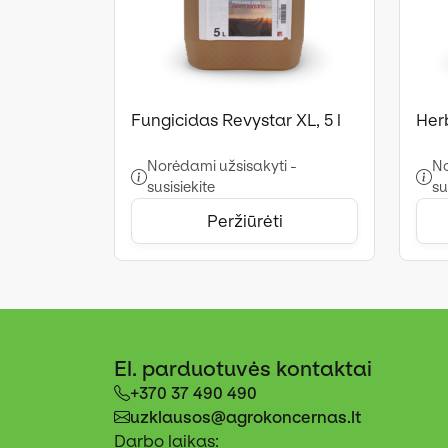
Fungicidas Revystar XL, 5 l
Herb
Norėdami užsisakyti -
No
susisiekite
su
Peržiūrėti
El. parduotuvės kontaktai
+370 37 490 490
uzklausos@agrokoncernas.lt
Darbo laikas: