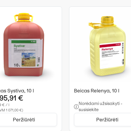
as Systiva, 10 l
Beicas Relenya, 10 l
295,91 €
Norėdami užsisakyti -
 € / l
susisiekite
VM 1 071,00 €)
Peržiūrėti
Peržiūrėti