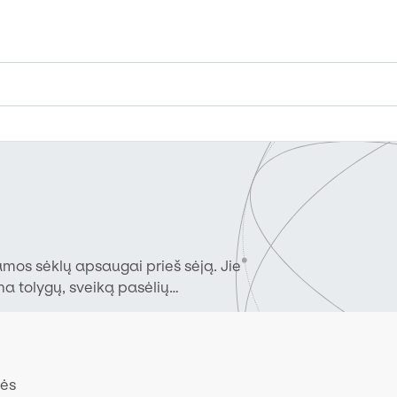
mos sėklų apsaugai prieš sėją. Jie
na tolygų, sveiką pasėlių
kės