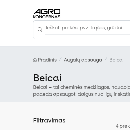
Pradinis
Augalų apsauga
Beicai
Beicai
Beicai – tai cheminės medžiagos, naudoja
padeda apsaugoti daigus nuo ligų ir skati
vystymąsi.
Filtravimas
4 pre