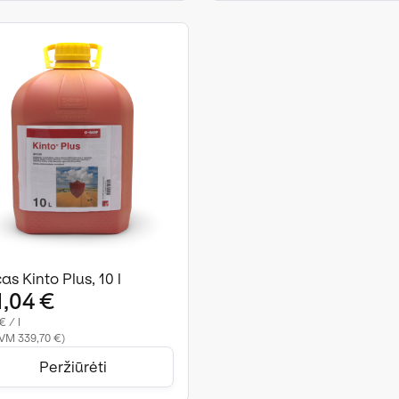
as Kinto Plus, 10 l
1,04 €
€ / l
VM 339,70 €)
Peržiūrėti