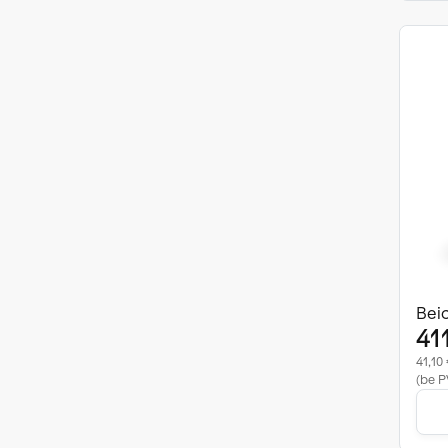
Beic
41
41,10 
(be P