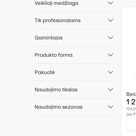
Veiklioji medžiaga
Tik profesionalams
Gamintojas
Produkto forma
Pakuotė
Naudojimo tikslas
Beic
1 
Naudojimo sezonas
129,59
(be P