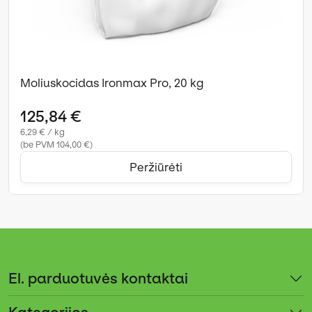
Moliuskocidas Ironmax Pro, 20 kg
125,84 €
6,29 € / kg
(be PVM 104,00 €)
Peržiūrėti
El. parduotuvės kontaktai