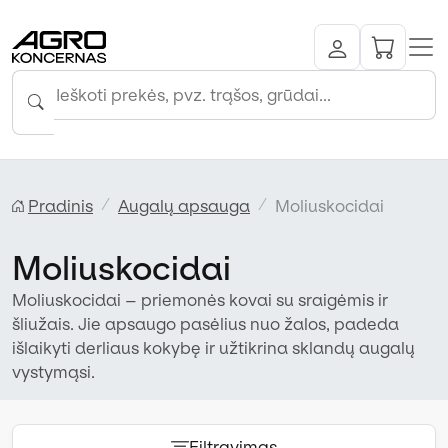
Pradinis
Augalų apsauga
Moliuskocidai
Moliuskocidai
Moliuskocidai – priemonės kovai su sraigėmis ir
šliužais. Jie apsaugo pasėlius nuo žalos, padeda
išlaikyti derliaus kokybę ir užtikrina sklandų augalų
vystymąsi.
Filtravimas