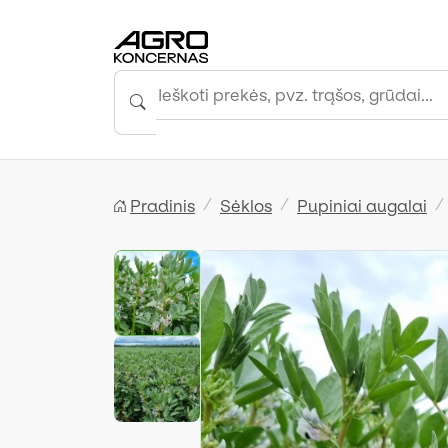
Pradinis
Sėklos
Pupiniai augalai