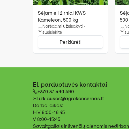
Sėjamieji žirniai KWS
Sėja
Kameleon, 500 kg
500
Norėdami užsisakyti -
No
susisiekite
su
Peržiūrėti
El. parduotuvės kontaktai
+370 37 490 490
uzklausos@agrokoncernas.lt
Darbo laikas:
I-IV 8:00-16:45
V 8:00-15:45
Savaitgaliais ir švenčių dienomis nedirba