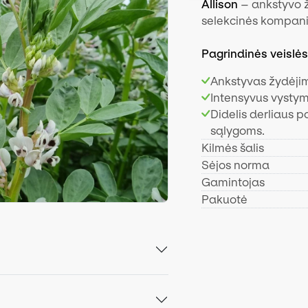
Allison
– ankstyvo 
selekcinės kompani
Pagrindinės veislė
Ankstyvas žydėji
Intensyvus vysty
Didelis derliaus 
sąlygoms.
Kilmės šalis
Sėjos norma
Gamintojas
Pakuotė