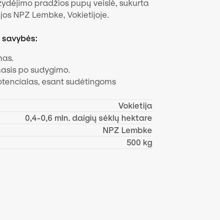
žydėjimo pradžios pupų veislė, sukurta
jos NPZ Lembke, Vokietijoje.
s savybės:
mas.
masis po sudygimo.
potencialas, esant sudėtingoms
Vokietija
0,4-0,6 mln. daigių sėklų hektare
NPZ Lembke
500 kg