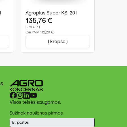
l
Agroplus Super KS, 20 l
135,76 €
6,79 € / l
(be PVM 112,20 €)
Į krepšelį
ės
Visos teisės saugomos.
Sužinok naujienas pirmas