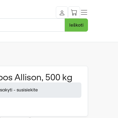
Ieškoti
os Allison, 500 kg
akyti - susisiekite