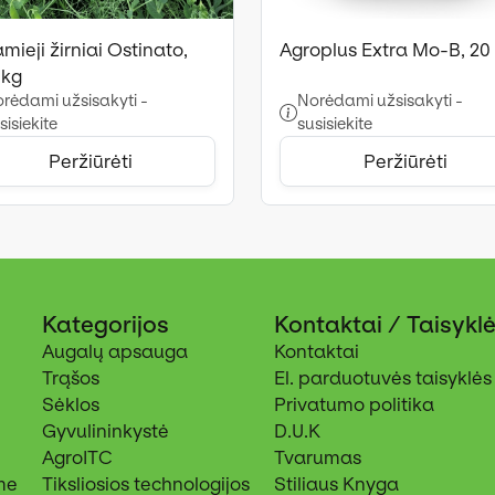
mieji žirniai Ostinato,
Agroplus Extra Mo-B, 20 
 kg
rėdami užsisakyti -
Norėdami užsisakyti -
sisiekite
susisiekite
Peržiūrėti
Peržiūrėti
Kategorijos
Kontaktai / Taisykl
Augalų apsauga
Kontaktai
Trąšos
El. parduotuvės taisyklės
Sėklos
Privatumo politika
Gyvulininkystė
D.U.K
AgroITC
Tvarumas
me
Tiksliosios technologijos
Stiliaus Knyga