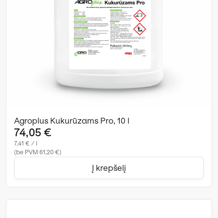
Agroplus Kukurūzams Pro, 10 l
74,05 €
7,41 € / l
(be PVM 61,20 €)
Į krepšelį