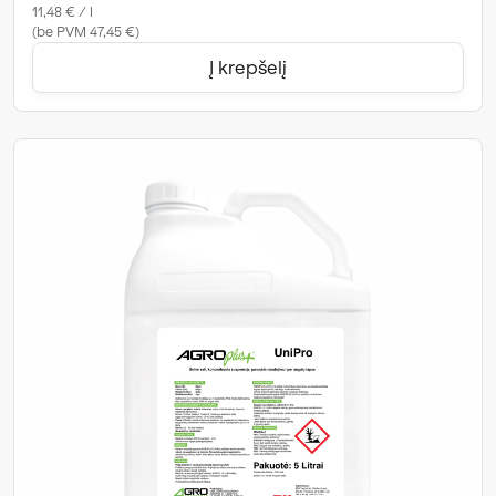
11,48 € / l
(be PVM 47,45 €)
Į krepšelį