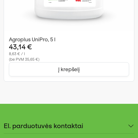
Agroplus UniPro, 5 l
43,14 €
8,63 € / l
(be PVM 35,65 €)
Į krepšelį
El. parduotuvės kontaktai