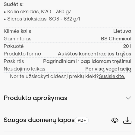
Sudėtis:
• Kalio oksidas, K2O - 360 g/l
• Sieros trioksidas, SO3 - 632 g/l
Kilmės šalis
Lietuva
Gamintojas
BS Chemical
Pakuotė
20 l
Produkto forma
Aukštos koncentracijos trąšos
Paskirtis
Pagrindiniam ir papildomam tręšimui
Naudojimo laikas
Per visą vegetaciją
Norite užsisakyti didesnį prekių kiekį?
Susisiekite.
Produkto aprašymas
Saugos duomenų lapas