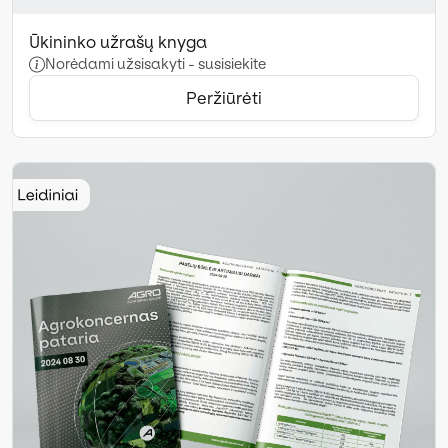
Ūkininko užrašų knyga
Norėdami užsisakyti - susisiekite
Peržiūrėti