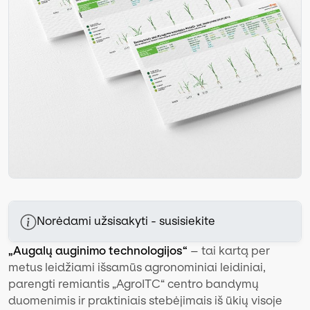
Norėdami užsisakyti - susisiekite
„Augalų auginimo technologijos“
– tai kartą per
metus leidžiami išsamūs agronominiai leidiniai,
parengti remiantis „AgroITC“ centro bandymų
duomenimis ir praktiniais stebėjimais iš ūkių visoje