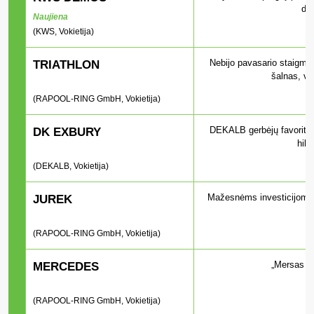
der
Naujiena
(KWS, Vokietija)
Nebijo pavasario staigmen
TRIATHLON
šalnas, vė
(RAPOOL-RING GmbH, Vokietija)
DEKALB gerbėjų favorita
DK EXBURY
hibr
(DEKALB, Vokietija)
Mažesnėms investicijoms, 
JUREK
(RAPOOL-RING GmbH, Vokietija)
„Mersas y
MERCEDES
(RAPOOL-RING GmbH, Vokietija)