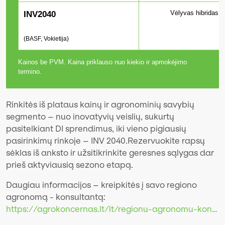
Vėlyvas hibridas t
INV2040
(BASF, Vokietija)
Kainos be PVM. Kaina priklauso nuo kiekio ir apmokėjimo
termino.
Rinkitės iš plataus kainų ir agronominių savybių
segmento – nuo inovatyvių veislių, sukurtų
pasitelkiant DI sprendimus, iki vieno pigiausių
pasirinkimų rinkoje – INV 2040.Rezervuokite rapsų
sėklas iš anksto ir užsitikrinkite geresnes sąlygas dar
prieš aktyviausią sezono etapą.
Daugiau informacijos – kreipkitės į savo regiono
agronomą - konsultantą:
https://agrokoncernas.lt/lt/regionu-agronomu-kontaktai