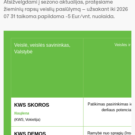
Atsižvelgdami į sezono aktualijas, pratęsiame
žieminių rapsų veislių pasiūlymą – užsakant iki 2026
07 31 taikoma papildoma -5 Eur/vnt. nuolaida.
Veislė, veislės savininkas,
Veislės ir i
Valstybė
Patikimas pasirinkimas ieš
KWS SKOROS
derliaus potencialo
Naujiena
(KWS, Vokietija)
Ramybė nuo spragių (Insect 
KWS DEMOS