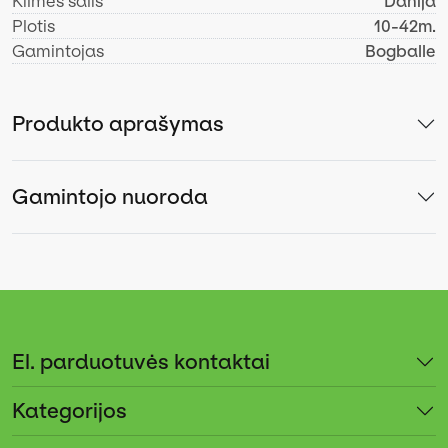
Kilmės šalis
Danija
Plotis
10-42m.
Gamintojas
Bogballe
Produkto aprašymas
Gamintojo nuoroda
El. parduotuvės kontaktai
Kategorijos