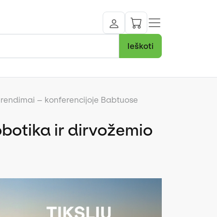
Ieškoti
o sprendimai – konferencijoje Babtuose
robotika ir dirvožemio