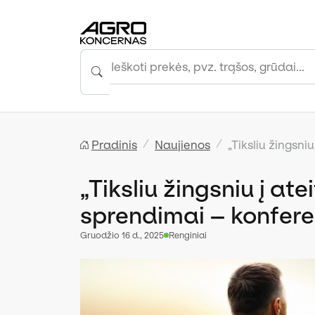
Pradinis
Naujienos
„Tiksliu žingsni
„Tiksliu žingsniu į ate
sprendimai – konfere
gruodžio 16 d., 2025
Renginiai