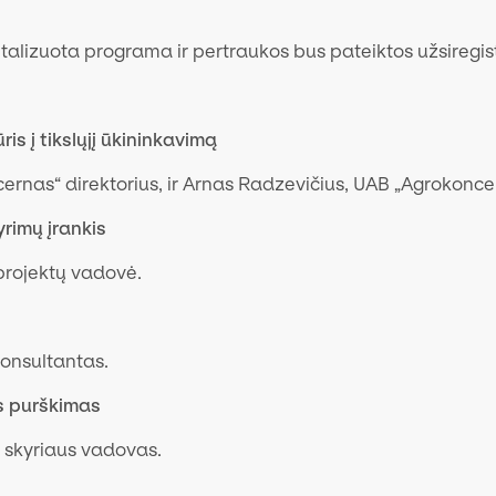
detalizuota programa ir pertraukos bus pateiktos užsireg
is į tikslųjį ūkininkavimą
ernas“ direktorius, ir Arnas Radzevičius, UAB „Agrokonc
rimų įrankis
projektų vadovė.
konsultantas.
nis purškimas
 skyriaus vadovas.