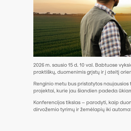
2026 m. sausio 15 d. 10 val. Babtuose vyksia
praktiškų, duomenimis grįstų ir į ateitį o
Renginio metu bus pristatytos naujausios t
projektai, kurie jau šiandien padeda ūkiams
Konferencijos tikslas – parodyti, kaip duom
dirvožemio tyrimų ir žemėlapių iki automa