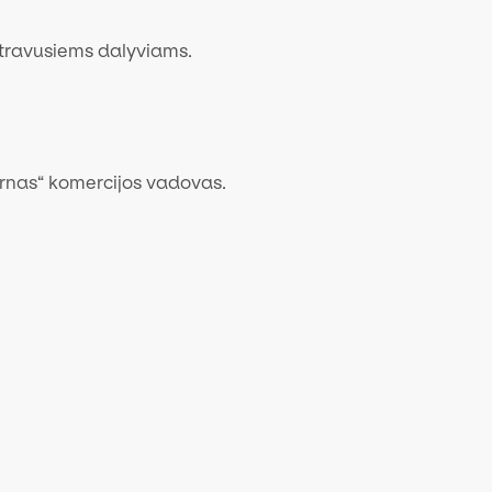
istravusiems dalyviams.
ernas“ komercijos vadovas.