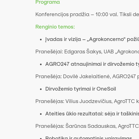
Programa
Konferencijos pradžia – 10:00 val. Tiksli 
Renginio temos​:
Įvadas ir vizija – „Agrokoncerno“ požiūr
Pranešėjai: Edgaras Šakys, UAB „Agrokonc
AGRO247 atnaujinimai ir dirvožemio ty
Pranešėja: Dovilė Jakelaitienė, AGRO247 
Dirvožemio tyrimai ir OneSoil
Pranešėjas: Vilius Juodzevičius, AgroTTC 
Ateities ūkio rezultatai: sėja ir taški
Pranešėjas: Šarūnas Sadauskas, AgroTTC
Robotika ir automatinis vairavimas