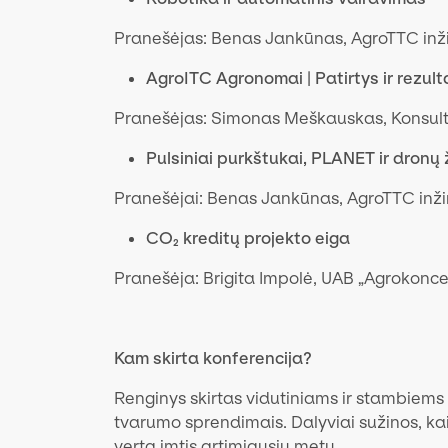
Pranešėjas: Benas Jankūnas, AgroTTC inži
AgroITC Agronomai | Patirtys ir rezul
Pranešėjas: Simonas Meškauskas, Konsult
Pulsiniai purkštukai, PLANET ir dronų
Pranešėjai: Benas Jankūnas, AgroTTC inži
CO₂ kreditų projekto eiga
Pranešėja: Brigita Impolė, UAB „Agrokonc
Kam skirta konferencija?
Renginys skirtas vidutiniams ir stambiems 
tvarumo sprendimais. Dalyviai sužinos, kai
verta imtis artimiausiu metu.