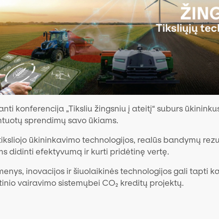
nti konferencija „Tiksliu žingsniu į ateitį“ suburs ūkininku
rientuotų sprendimų savo ūkiams.
iksliojo ūkininkavimo technologijos, realūs bandymų rezu
 didinti efektyvumą ir kurti pridėtinę vertę.
enys, inovacijos ir šiuolaikinės technologijos gali tapti 
tinio vairavimo sistemųbei CO₂ kreditų projektų.