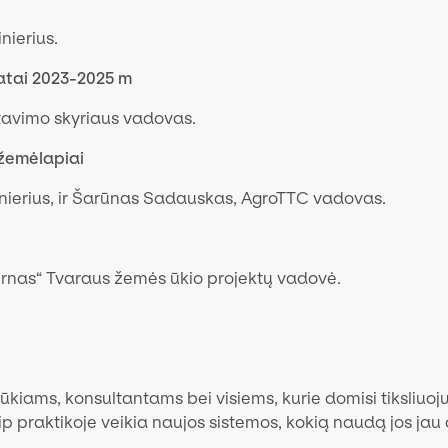
nierius.
tatai 2023-2025 m
avimo skyriaus vadovas.
 žemėlapiai
nierius, ir Šarūnas Sadauskas, AgroTTC vadovas.
ernas“ Tvaraus žemės ūkio projektų vadovė.
ūkiams, konsultantams bei visiems, kurie domisi tiksliuoj
p praktikoje veikia naujos sistemos, kokią naudą jos jau 