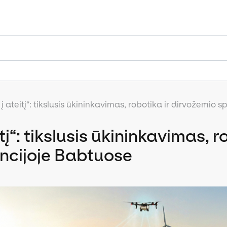
u į ateitį“: tikslusis ūkininkavimas, robotika ir dirvožemi
itį“: tikslusis ūkininkavimas, 
ncijoje Babtuose