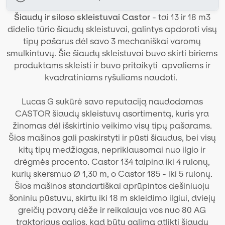
Šiaudų ir siloso skleistuvai Castor
- tai 13 ir 18 m3
didelio tūrio šiaudų skleistuvai, galintys apdoroti visų
tipų pašarus dėl savo 3 mechaniškai varomų
smulkintuvų. Šie šiaudų skleistuvai buvo skirti biriems
produktams skleisti ir buvo pritaikyti apvaliems ir
kvadratiniams ryšuliams naudoti.
Lucas G sukūrė savo reputaciją naudodamas
CASTOR šiaudų skleistuvų asortimentą, kuris yra
žinomas dėl išskirtinio veikimo visų tipų pašarams.
Šios mašinos gali paskirstyti ir pūsti šiaudus, bei visų
kitų tipų medžiagas, nepriklausomai nuo ilgio ir
drėgmės procento. Castor 134 talpina iki 4 rulonų,
kurių skersmuo Ø 1,30 m, o Castor 185 - iki 5 rulonų.
Šios mašinos standartiškai aprūpintos dešiniuoju
šoniniu pūstuvu, skirtu iki 18 m skleidimo ilgiui, dviejų
greičių pavarų dėže ir reikalauja vos nuo 80 AG
traktoriaus galios, kad būtų galima atlikti šiaudų