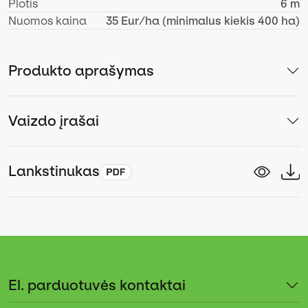
Plotis
6 m
Nuomos kaina
35 Eur/ha (minimalus kiekis 400 ha)
Produkto aprašymas
Vaizdo įrašai
Lankstinukas
El. parduotuvės kontaktai