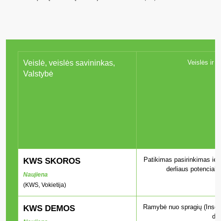
Veislė, veislės savininkas,
Veislės ir i
Valstybė
Patikimas pasirinkimas ieš
KWS SKOROS
derliaus potencialo
Naujiena
(KWS, Vokietija)
Ramybė nuo spragių (Insect 
KWS DEMOS
der