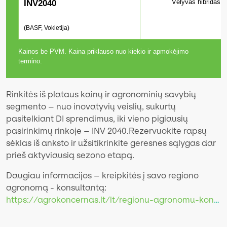
Vėlyvas hibridas t
INV2040
(BASF, Vokietija)
Kainos be PVM. Kaina priklauso nuo kiekio ir apmokėjimo
termino.
Rinkitės iš plataus kainų ir agronominių savybių
segmento – nuo inovatyvių veislių, sukurtų
pasitelkiant DI sprendimus, iki vieno pigiausių
pasirinkimų rinkoje – INV 2040.Rezervuokite rapsų
sėklas iš anksto ir užsitikrinkite geresnes sąlygas dar
prieš aktyviausią sezono etapą.
Daugiau informacijos – kreipkitės į savo regiono
agronomą - konsultantą:
https://agrokoncernas.lt/lt/regionu-agronomu-kontaktai