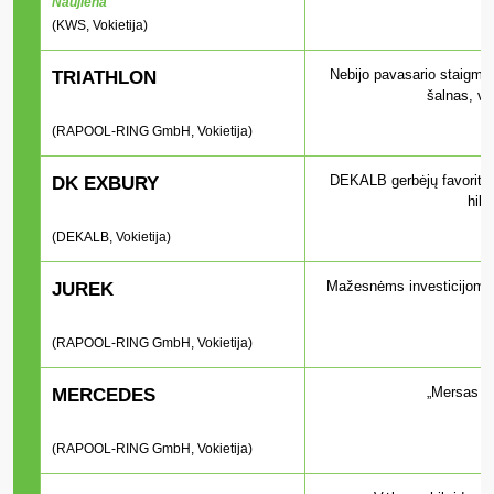
Naujiena
(KWS, Vokietija)
Nebijo pavasario staigmen
TRIATHLON
šalnas, vė
(RAPOOL-RING GmbH, Vokietija)
DEKALB gerbėjų favorita
DK EXBURY
hibr
(DEKALB, Vokietija)
Mažesnėms investicijoms, 
JUREK
(RAPOOL-RING GmbH, Vokietija)
„Mersas y
MERCEDES
(RAPOOL-RING GmbH, Vokietija)