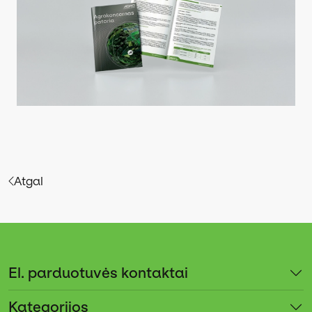
Atgal
El. parduotuvės kontaktai
Kategorijos