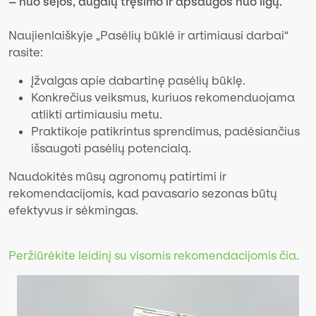
– nuo sėjos, augalų tręšimo ir apsaugos nuo ligų.
Naujienlaiškyje „Pasėlių būklė ir artimiausi darbai“
rasite:
Įžvalgas apie dabartinę pasėlių būklę.
Konkrečius veiksmus, kuriuos rekomenduojama
atlikti artimiausiu metu.
Praktikoje patikrintus sprendimus, padėsiančius
išsaugoti pasėlių potencialą.
Naudokitės mūsų agronomų patirtimi ir
rekomendacijomis, kad pavasario sezonas būtų
efektyvus ir sėkmingas.
Peržiūrėkite leidinį su visomis rekomendacijomis čia.