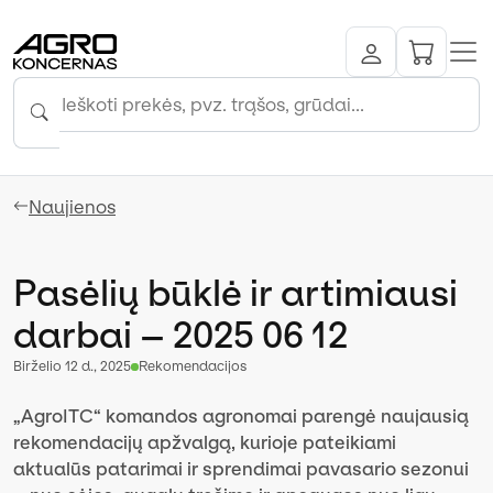
Naujienos
Pasėlių būklė ir artimiausi
darbai – 2025 06 12
birželio 12 d., 2025
Rekomendacijos
„AgroITC“ komandos agronomai parengė naujausią
rekomendacijų apžvalgą, kurioje pateikiami
aktualūs patarimai ir sprendimai pavasario sezonui