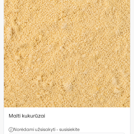
Malti kukurūzai
Norėdami užsisakyti - susisiekite