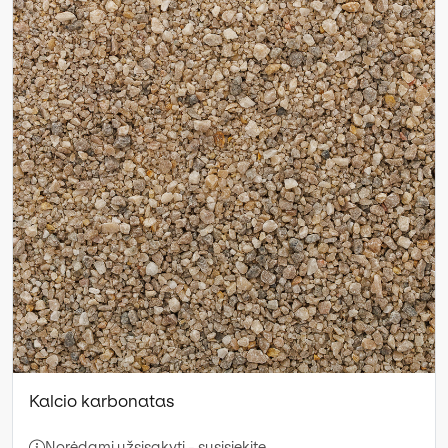
Kalcio karbonatas
Norėdami užsisakyti - susisiekite