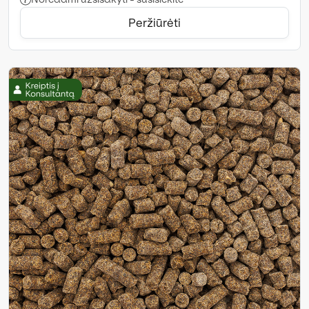
Peržiūrėti