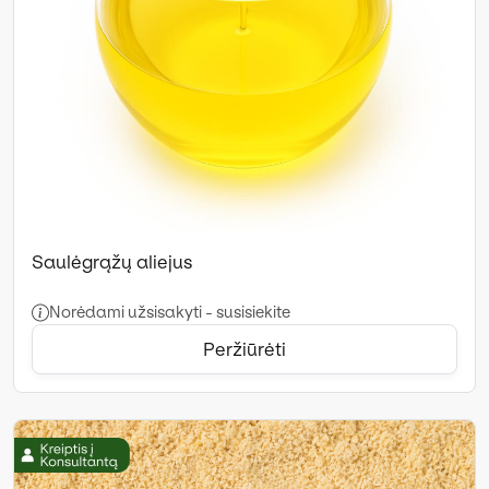
Saulėgrąžų aliejus
Norėdami užsisakyti - susisiekite
Peržiūrėti