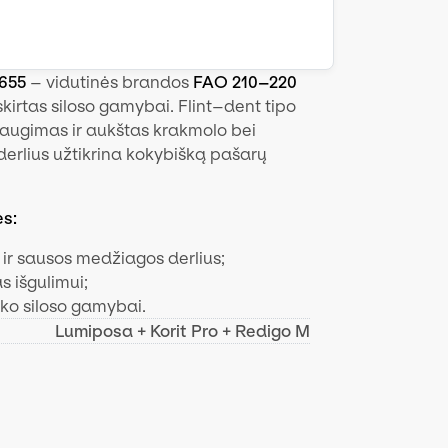
655
– vidutinės brandos
FAO 210–220
skirtas siloso gamybai. Flint–dent tipo
 augimas ir aukštas krakmolo bei
erlius užtikrina kokybišką pašarų
ės:
ir sausos medžiagos derlius;
 išgulimui;
ko siloso gamybai.
Lumiposa + Korit Pro + Redigo M