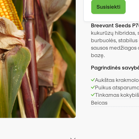
Susisiekti
Breevant Seeds P7
kukurūzų hibridas, 
burbuolės, stabilus
sausos medžiagos d
bazę.
Pagrindinės savyb
Aukštas krakmolo 
Puikus atsparumas
Tinkamas kokybiš
Beicas