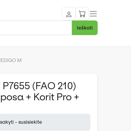
Ieškoti
 REDIGO M
 P7655 (FAO 210)
posa + Korit Pro +
akyti - susisiekite