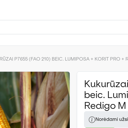
ŪZAI P7655 (FAO 210) BEIC. LUMIPOSA + KORIT PRO +
Kukurūzai
beic. Lumi
Redigo M
Norėdami užsis