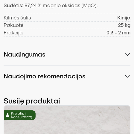
Sudėtis:
87,24 % magnio oksidas (MgO).
Kilmės šalis
Kinija
Pakuotė
25 kg
Frakcija
0,3 - 2 mm
Naudingumas
Naudojimo rekomendacijos
Susiję produktai