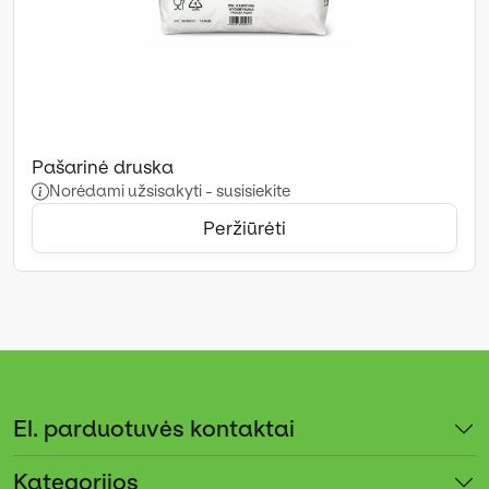
Pašarinė druska
Norėdami užsisakyti - susisiekite
Peržiūrėti
El. parduotuvės kontaktai
Kategorijos