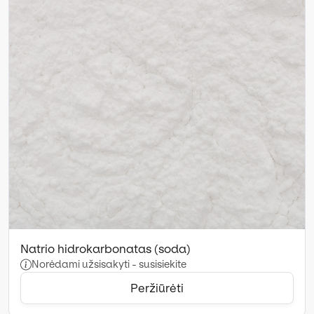
Natrio hidrokarbonatas (soda)
Norėdami užsisakyti - susisiekite
Peržiūrėti