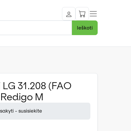
Ieškoti
 LG 31.208 (FAO
. Redigo M
akyti - susisiekite