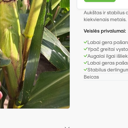
Aukštas ir stabilus
kiekvienais metais.
Veislės privalumai:
Labai gera pašar
Ypač greitai vyst
Augalai ilgai išliek
Labai geras paša
Stabilus derlingu
Beicas