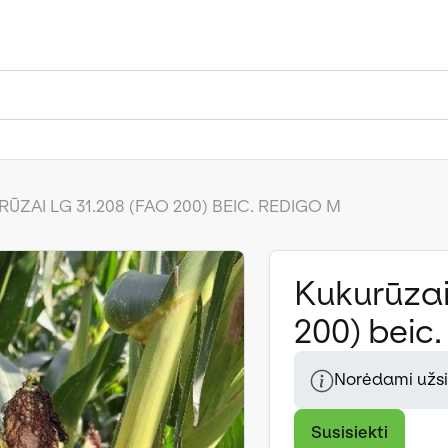
ŪZAI LG 31.208 (FAO 200) BEIC. REDIGO M
Kukurūzai
200) beic
Norėdami užsis
Susisiekti