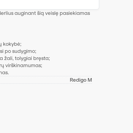
 derlius auginant šią veislę pasiekiamas
ų kokybė;
osi po sudygimo;
a žali, tolygiai bręsta;
rų virškinamumas;
mas.
Redigo M