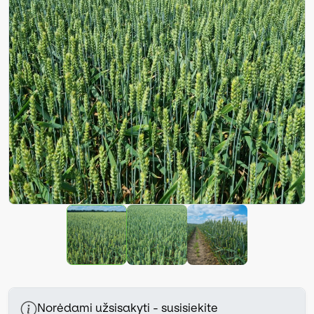
Norėdami užsisakyti - susisiekite