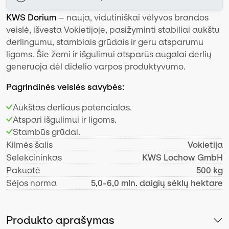
KWS Dorium
– nauja, vidutiniškai vėlyvos brandos
veislė, išvesta Vokietijoje, pasižyminti stabiliai aukštu
derlingumu, stambiais grūdais ir geru atsparumu
ligoms. Šie žemi ir išgulimui atsparūs augalai derlių
generuoja dėl didelio varpos produktyvumo.
Pagrindinės veislės savybės:
Aukštas derliaus potencialas.
Atspari išgulimui ir ligoms.
Stambūs grūdai.
Kilmės šalis
Vokietija
Selekcininkas
KWS Lochow GmbH
Pakuotė
500 kg
Sėjos norma
5,0-6,0 mln. daigių sėklų hektare
Produkto aprašymas