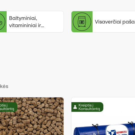
Baltyminiai,
Visaverčiai paša
vitamininiai ir
mineraliniai papildai
ekės