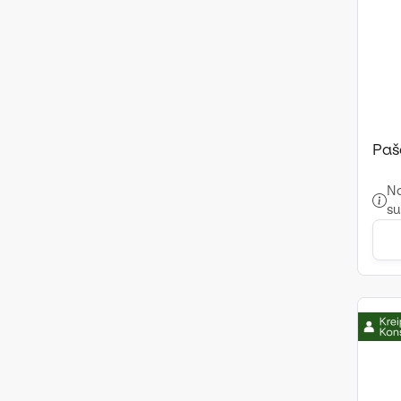
Paš
No
su