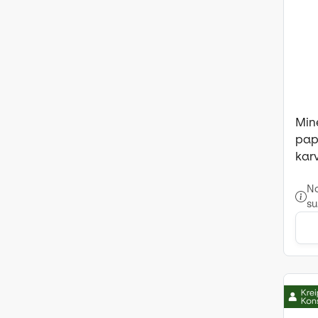
Mine
pap
kar
No
su