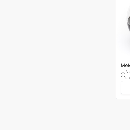
Mel
No
su