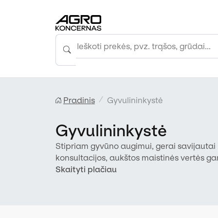
Pradinis
Gyvulininkystė
Gyvulininkystė
Stipriam gyvūno augimui, gerai savijauta
konsultacijos, aukštos maistinės vertės gam
atrinkti produktai.
Skaityti plačiau