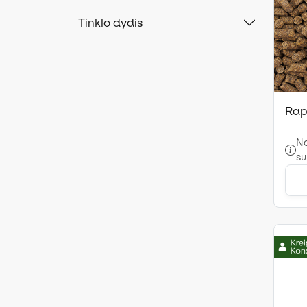
Tinklo dydis
Rap
No
su