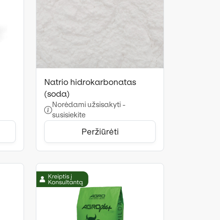
Natrio hidrokarbonatas
(soda)
Norėdami užsisakyti -
susisiekite
Peržiūrėti