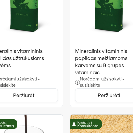
ralinis vitamininis
Mineralinis vitamininis
ildas užtrūkusioms
papildas melžiamoms
vėms
karvėms su B grupės
vitaminais
rėdami užsisakyti -
Norėdami užsisakyti -
sisiekite
susisiekite
Peržiūrėti
Peržiūrėti