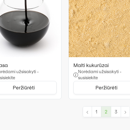
asa
Malti kukurūzai
rėdami užsisakyti -
Norėdami užsisakyti -
sisiekite
susisiekite
Peržiūrėti
Peržiūrėti
1
2
3