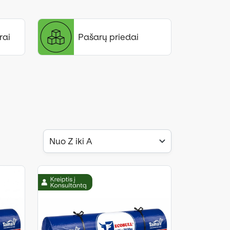
rai
Pašarų priedai
Nuo Z iki A