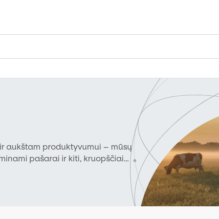
i ir aukštam produktyvumui – mūsų
inami pašarai ir kiti, kruopščiai