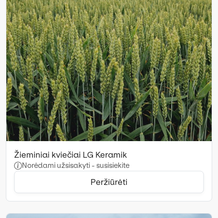
Žieminiai kviečiai LG Keramik
Norėdami užsisakyti - susisiekite
Peržiūrėti