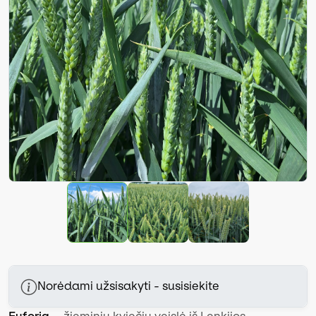
Norėdami užsisakyti - susisiekite
Euforia
– žieminių kviečių veislė iš Lenkijos,