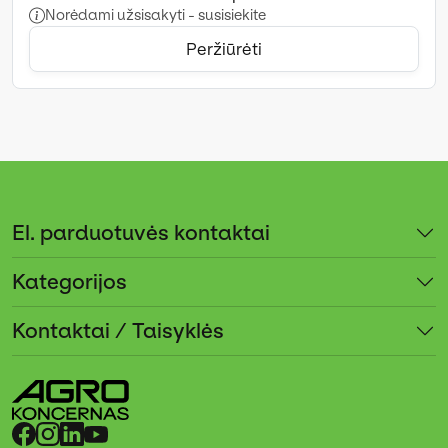
Norėdami užsisakyti - susisiekite
Peržiūrėti
El. parduotuvės kontaktai
Kategorijos
Kontaktai / Taisyklės