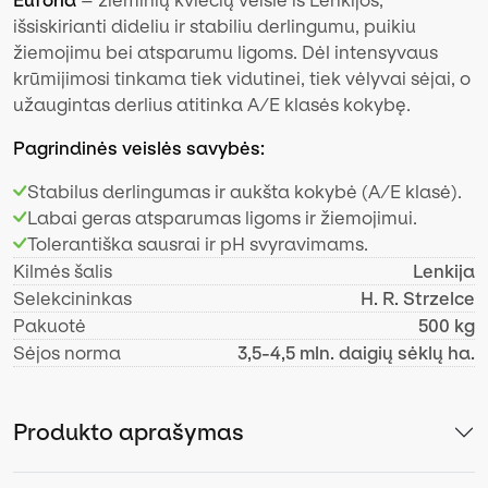
išsiskirianti dideliu ir stabiliu derlingumu, puikiu
žiemojimu bei atsparumu ligoms. Dėl intensyvaus
krūmijimosi tinkama tiek vidutinei, tiek vėlyvai sėjai, o
užaugintas derlius atitinka A/E klasės kokybę.
Pagrindinės veislės savybės:
Stabilus derlingumas ir aukšta kokybė (A/E klasė).
Labai geras atsparumas ligoms ir žiemojimui.
Tolerantiška sausrai ir pH svyravimams.
Kilmės šalis
Lenkija
Selekcininkas
H. R. Strzelce
Pakuotė
500 kg
Sėjos norma
3,5-4,5 mln. daigių sėklų ha.
Produkto aprašymas