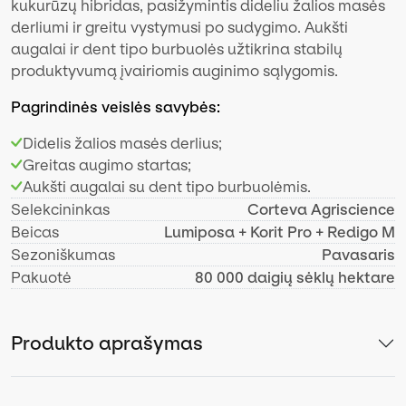
kukurūzų hibridas, pasižymintis dideliu žalios masės
derliumi ir greitu vystymusi po sudygimo. Aukšti
augalai ir dent tipo burbuolės užtikrina stabilų
produktyvumą įvairiomis auginimo sąlygomis.
Pagrindinės veislės savybės:
Didelis žalios masės derlius;
Greitas augimo startas;
Aukšti augalai su dent tipo burbuolėmis.
Selekcininkas
Corteva Agriscience
Beicas
Lumiposa + Korit Pro + Redigo M
Sezoniškumas
Pavasaris
Pakuotė
80 000 daigių sėklų hektare
Produkto aprašymas