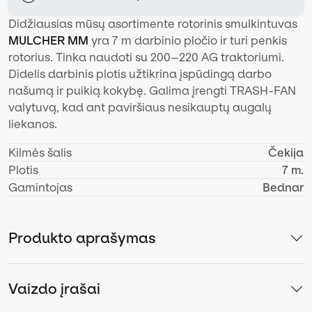
Didžiausias mūsų asortimente rotorinis smulkintuvas
MULCHER MM
yra 7 m darbinio pločio ir turi penkis
rotorius. Tinka naudoti su 200–220 AG traktoriumi.
Didelis darbinis plotis užtikrina įspūdingą darbo
našumą ir puikią kokybę. Galima įrengti TRASH-FAN
valytuvą, kad ant paviršiaus nesikauptų augalų
liekanos.
Kilmės šalis
Čekija
Plotis
7 m.
Gamintojas
Bednar
Produkto aprašymas
Vaizdo įrašai