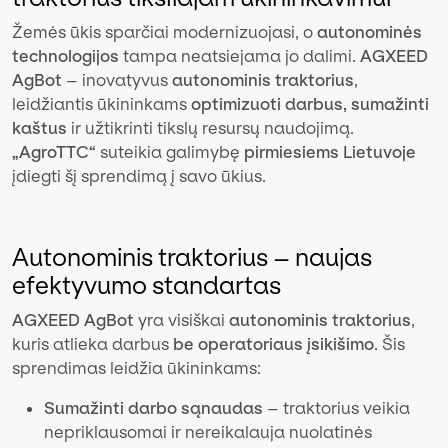
Žemės ūkis sparčiai modernizuojasi, o
autonominės
technologijos
tampa neatsiejama jo dalimi.
AGXEED
AgBot
– inovatyvus
autonominis traktorius
,
leidžiantis ūkininkams
optimizuoti darbus, sumažinti
kaštus
ir užtikrinti tikslų resursų naudojimą.
„AgroTTC“
suteikia galimybę
pirmiesiems Lietuvoje
įdiegti šį sprendimą į savo ūkius.
Autonominis traktorius – naujas
efektyvumo standartas
AGXEED AgBot
yra visiškai
autonominis traktorius
,
kuris atlieka darbus
be operatoriaus įsikišimo
. Šis
sprendimas leidžia ūkininkams:
Sumažinti darbo sąnaudas
– traktorius veikia
nepriklausomai ir nereikalauja nuolatinės