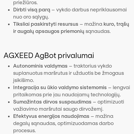
priežiūros.
Dirbti visą parą
– vykdo darbus nepriklausomai
nuo oro sąlygų.
Tiksliai paskirstyti resursus
– mažina
kuro, trąšų
ir augalų apsaugos priemonių
sąnaudas.
AGXEED AgBot privalumai
Autonominis valdymas
– traktorius vykdo
suplanuotus maršrutus ir užduotis be žmogaus
įsikišimo.
Integracija su ūkio valdymo sistemomis
– lengvai
pritaikomas prie jau naudojamų technologijų.
Sumažintas dirvos suspaudimas
– optimizuoti
važiavimo maršrutai saugo dirvožemį.
Efektyvus energijos naudojimas
– mažina
degalų sąnaudas, optimizuodamas darbo
procesus.