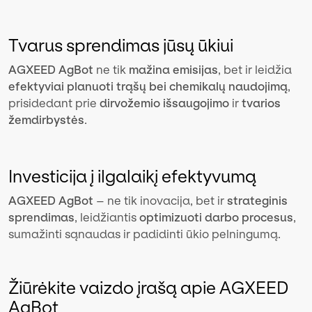
Tvarus sprendimas jūsų ūkiui
AGXEED AgBot
ne tik
mažina emisijas
, bet ir leidžia
efektyviai planuoti trąšų bei chemikalų naudojimą
,
prisidedant prie
dirvožemio išsaugojimo
ir
tvarios
žemdirbystės
.
Investicija į ilgalaikį efektyvumą
AGXEED AgBot
– ne tik inovacija, bet ir
strateginis
sprendimas
, leidžiantis
optimizuoti darbo procesus
,
sumažinti sąnaudas ir padidinti ūkio pelningumą.
Žiūrėkite vaizdo įrašą apie AGXEED
AgBot