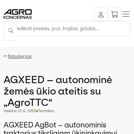
Naujienos
AGXEED – autonominė
žemės ūkio ateitis su
„AgroTTC“
vasario 12 d., 2025
Technika
AGXEED AgBot – autonominis
traktorius tiksliajam ūkininkavimui