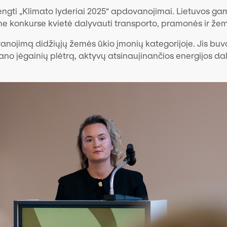
rengti „Klimato lyderiai 2025“ apdovanojimai. Lietuvos g
me konkurse kvietė dalyvauti transporto, pramonės ir že
ojimą didžiųjų žemės ūkio įmonių kategorijoje. Jis buvo
 jėgainių plėtrą, aktyvų atsinaujinančios energijos dalie