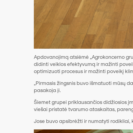
Apdovanojimą atsiėmė „Agrokoncerno grupė
didinti veiklos efektyvumą ir mažinti pov
optimizuoti procesus ir mažinti poveikį kli
„Pirmasis žingsnis buvo išmatuoti mūsų dar
pasakoja ji.
Šiemet grupei priklausančios didžiosios į
viešai pristatė tvarumo ataskaitas, pare
Jose buvo apsibrėžti ir numatyti rodikliai,