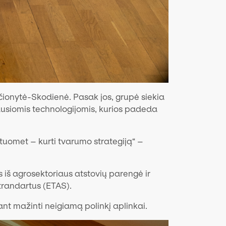
ionytė-Skodienė. Pasak jos, grupė siekia
ausiomis technologijomis, kurios padeda
 tuomet – kurti tvarumo strategiją“ –
 iš agrosektoriaus atstovių parengė ir
trandartus (ETAS).
iant mažinti neigiamą polinkį aplinkai.