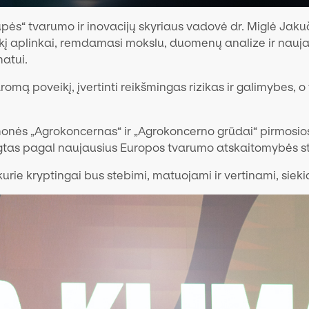
s“ tvarumo ir inovacijų skyriaus vadovė dr. Miglė Jakuč
eikį aplinkai, remdamasi mokslu, duomenų analize ir nauj
matui.
omą poveikį, įvertinti reikšmingas rizikas ir galimybes, o
monės „Agrokoncernas“ ir „Agrokoncerno grūdai“ pirmosios
ngtas pagal naujausius Europos tvarumo atskaitomybės s
 kurie kryptingai bus stebimi, matuojami ir vertinami, siek