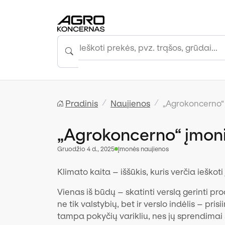
Pradinis
Naujienos
„Agrokoncerno“ 
„Agrokoncerno“ įmoni
gruodžio 4 d., 2025
Įmonės naujienos
Klimato kaita – iššūkis, kuris verčia ieškot
Vienas iš būdų – skatinti verslą gerinti pr
ne tik valstybių, bet ir verslo indėlis – pr
tampa pokyčių varikliu, nes jų sprendimai 