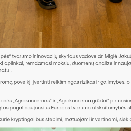
s“ tvarumo ir inovacijų skyriaus vadovė dr. Miglė Jakuč
eikį aplinkai, remdamasi mokslu, duomenų analize ir nauj
matui.
omą poveikį, įvertinti reikšmingas rizikas ir galimybes, o
monės „Agrokoncernas“ ir „Agrokoncerno grūdai“ pirmosios
ngtas pagal naujausius Europos tvarumo atskaitomybės s
 kurie kryptingai bus stebimi, matuojami ir vertinami, siek