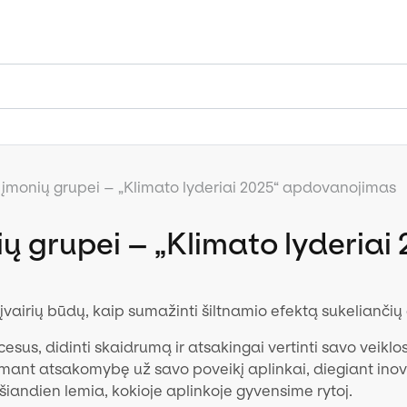
įmonių grupei – „Klimato lyderiai 2025“ apdovanojimas
ų grupei – „Klimato lyderia
i įvairių būdų, kaip sumažinti šiltnamio efektą sukeliančių
ocesus, didinti skaidrumą ir atsakingai vertinti savo veik
isiimant atsakomybę už savo poveikį aplinkai, diegiant inov
šiandien lemia, kokioje aplinkoje gyvensime rytoj.