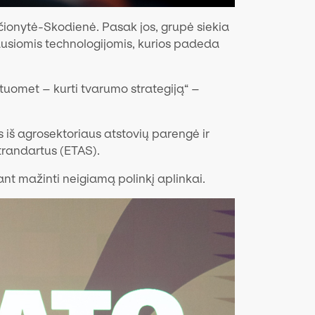
ionytė-Skodienė. Pasak jos, grupė siekia
ausiomis technologijomis, kurios padeda
 tuomet – kurti tvarumo strategiją“ –
 iš agrosektoriaus atstovių parengė ir
trandartus (ETAS).
iant mažinti neigiamą polinkį aplinkai.