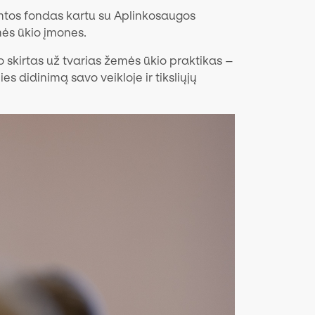
amtos fondas kartu su Aplinkosaugos
mės ūkio įmones.
 skirtas už tvarias žemės ūkio praktikas –
s didinimą savo veikloje ir tiksliųjų