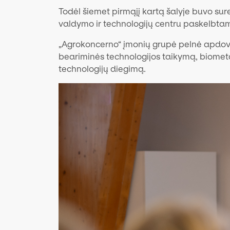
Todėl šiemet pirmąjį kartą šalyje buvo su
valdymo ir technologijų centru paskelbta
„Agrokoncerno“ įmonių grupė pelnė apdovan
beariminės technologijos taikymą, biometano
technologijų diegimą.