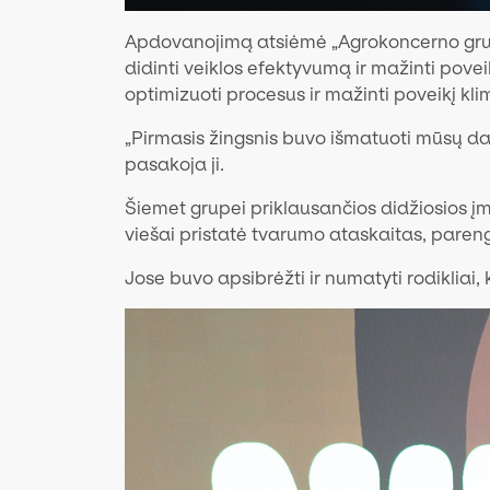
Apdovanojimą atsiėmė „Agrokoncerno grupė
didinti veiklos efektyvumą ir mažinti pov
optimizuoti procesus ir mažinti poveikį kli
„Pirmasis žingsnis buvo išmatuoti mūsų dar
pasakoja ji.
Šiemet grupei priklausančios didžiosios į
viešai pristatė tvarumo ataskaitas, pare
Jose buvo apsibrėžti ir numatyti rodikliai,