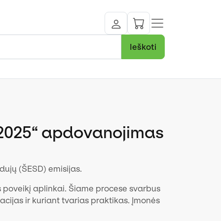
Ieškoti
i 2025“ apdovanojimas
 dujų (ŠESD) emisijas.
los poveikį aplinkai. Šiame procese svarbus
acijas ir kuriant tvarias praktikas. Įmonės