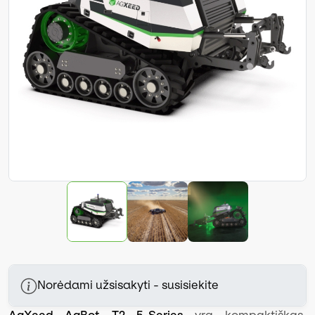
Norėdami užsisakyti - susisiekite
AgXeed AgBot T2 5-Series
yra kompaktiškas,