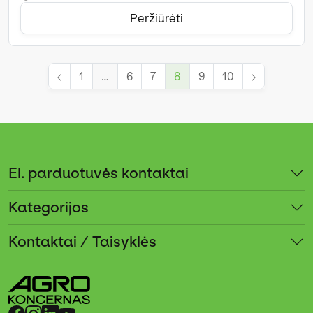
Peržiūrėti
1
…
6
7
8
9
10
El. parduotuvės kontaktai
Kategorijos
Kontaktai / Taisyklės