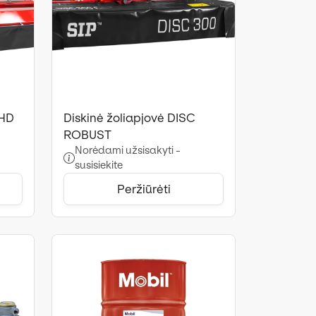
 HD
Diskinė žoliapjovė DISC
ROBUST
Norėdami užsisakyti -
susisiekite
Peržiūrėti