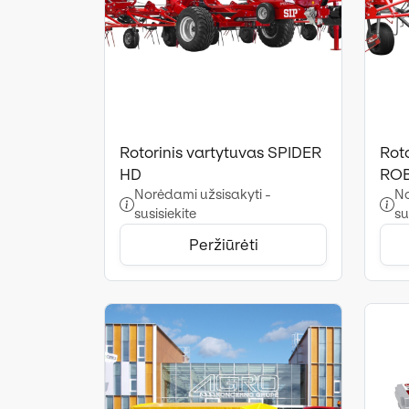
Rotorinis vartytuvas SPIDER
Rot
HD
RO
Norėdami užsisakyti -
No
susisiekite
su
Peržiūrėti