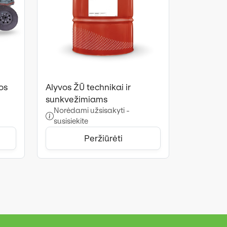
os
Alyvos ŽŪ technikai ir
sunkvežimiams
Norėdami užsisakyti -
susisiekite
Peržiūrėti