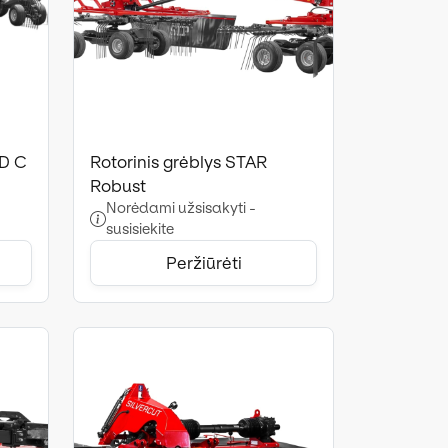
HD C
Rotorinis grėblys STAR
Robust
Norėdami užsisakyti -
susisiekite
Peržiūrėti