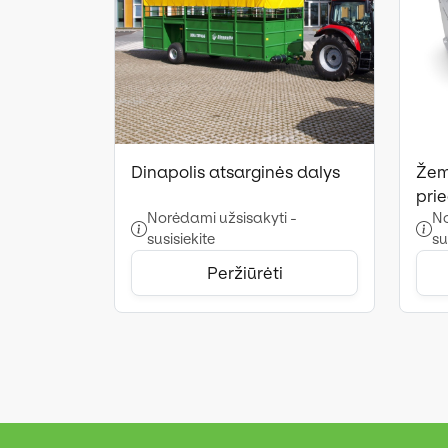
Dinapolis atsarginės dalys
Žem
pri
Norėdami užsisakyti -
No
susisiekite
su
Peržiūrėti