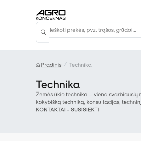
Pradinis
Technika
Technika
Žemės ūkio technika – viena svarbiausių m
kokybišką techniką, konsultacijas, technin
visoje Lietuvoje.
KONTAKTAI - SUSISIEKTI