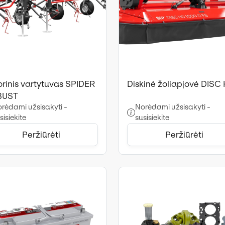
orinis vartytuvas SPIDER
Diskinė žoliapjovė DISC
BUST
rėdami užsisakyti -
Norėdami užsisakyti -
sisiekite
susisiekite
Peržiūrėti
Peržiūrėti