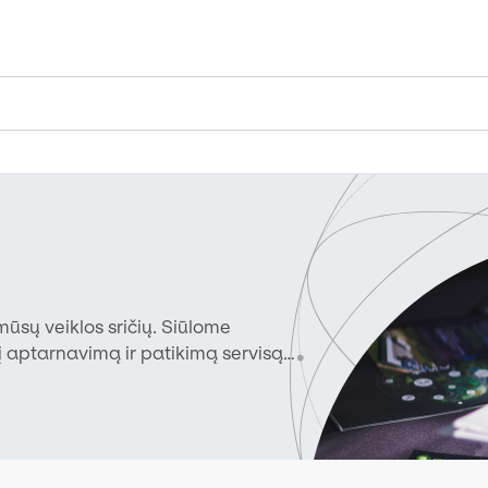
ūsų veiklos sričių. Siūlome
į aptarnavimą ir patikimą servisą