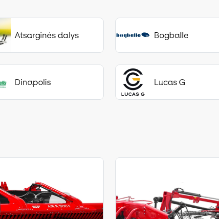
Atsarginės dalys
Bogballe
Dinapolis
Lucas G