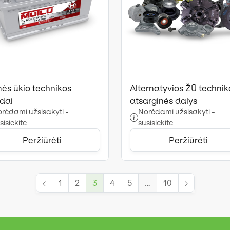
ės ūkio technikos
Alternatyvios ŽŪ technik
edai
atsarginės dalys
rėdami užsisakyti -
Norėdami užsisakyti -
sisiekite
susisiekite
Peržiūrėti
Peržiūrėti
1
2
3
4
5
…
10