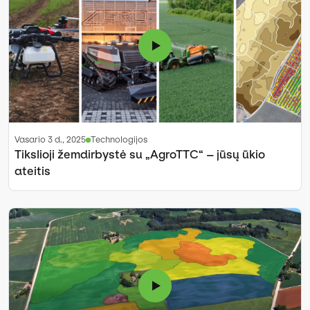
vasario 3 d., 2025
Technologijos
Tikslioji žemdirbystė su „AgroTTC“ – jūsų ūkio
ateitis