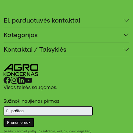
El. parduotuvės kontaktai
Kategorijos
Kontaktai / Taisyklės
Visos teisės saugomos.
Sužinok naujienas pirmas
Prenumeruok
Įvesdami savo el. paštą Jūs sutinkate, kad jūsų duomenys būtų