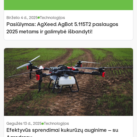
birželio 4 d., 2025
Technologijos
Pasiūlymas: AgXeed AgBot 5.115T2 paslaugos
2025 metams ir galimybė išbandyti!
gegužės 13 d., 2025
Technologijos
Efektyvūs sprendimai kukurūzų auginime – su