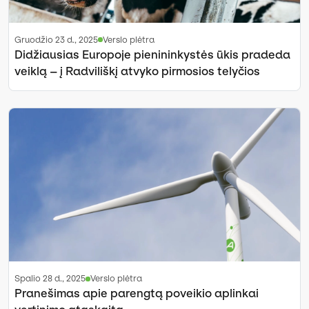
gruodžio 23 d., 2025
Verslo plėtra
Didžiausias Europoje pienininkystės ūkis pradeda
veiklą – į Radviliškį atvyko pirmosios telyčios
spalio 28 d., 2025
Verslo plėtra
Pranešimas apie parengtą poveikio aplinkai