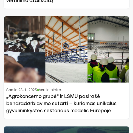
vertinimo ataskaitą
spalio 28 d., 2025
Verslo plėtra
„Agrokoncerno grupė“ ir LSMU pasirašė
bendradarbiavimo sutartį – kuriamas unikalus
gyvulininkystės sektoriaus modelis Europoje