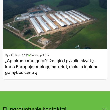
spalio 9 d., 2025
Verslo plėtra
„Agrokoncerno grupė“ žengia į gyvulininkystę –
kuria Europoje analogų neturintį mokslo ir pieno
gamybos centrą
El. parduotuvės kontaktai