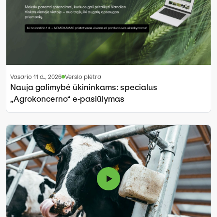
vasario 11 d., 2026
Verslo plėtra
Nauja galimybė ūkininkams: specialus
„Agrokoncerno“ e‑pasiūlymas