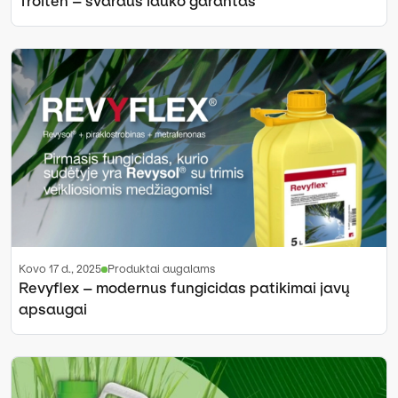
Trolten – švaraus lauko garantas
kovo 17 d., 2025
Produktai augalams
Revyflex – modernus fungicidas patikimai javų
apsaugai