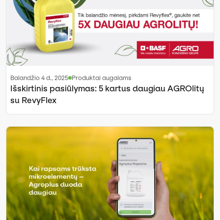
balandžio 4 d., 2025
Produktai augalams
Išskirtinis pasiūlymas: 5 kartus daugiau AGROlitų
su RevyFlex