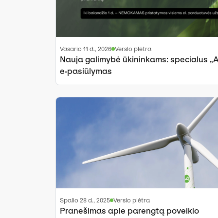
vasario 11 d., 2026
Verslo plėtra
Nauja galimybė ūkininkams: specialus „
e‑pasiūlymas
spalio 28 d., 2025
Verslo plėtra
Pranešimas apie parengtą poveikio