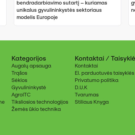
bendradarbiavimo sutartį – kuriamas
g
unikalus gyvulininkystės sektoriaus
n
modelis Europoje
Kategorijos
Kontaktai / Taisykl
Augalų apsauga
Kontaktai
Trąšos
El. parduotuvės taisyklės
Sėklos
Privatumo politika
Gyvulininkystė
D.U.K
AgroITC
Tvarumas
me
Tiksliosios technologijos
Stiliaus Knyga
Žemės ūkio technika