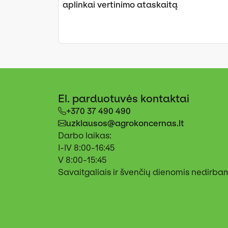
aplinkai vertinimo ataskaitą
El. parduotuvės kontaktai
+370 37 490 490
uzklausos@agrokoncernas.lt
Darbo laikas:
I-IV 8:00-16:45
V 8:00-15:45
Savaitgaliais ir švenčių dienomis nedirba