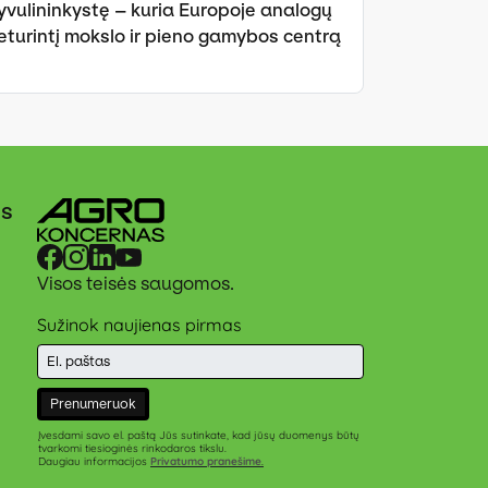
yvulininkystę – kuria Europoje analogų
eturintį mokslo ir pieno gamybos centrą
ės
Visos teisės saugomos.
Sužinok naujienas pirmas
Prenumeruok
Įvesdami savo el. paštą Jūs sutinkate, kad jūsų duomenys būtų
tvarkomi tiesioginės rinkodaros tikslu.
Daugiau informacijos
Privatumo pranešime
.