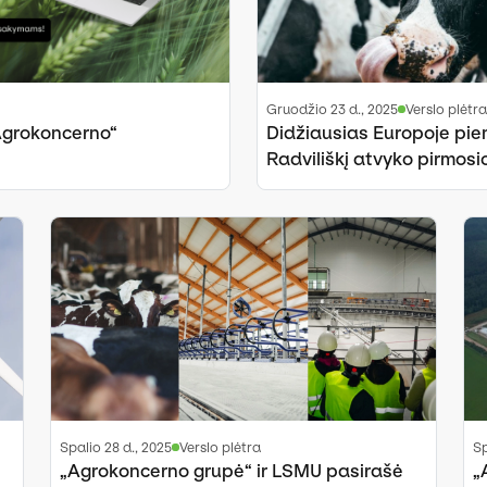
gruodžio 23 d., 2025
Verslo plėtra
Agrokoncerno“
Didžiausias Europoje pien
Radviliškį atvyko pirmosi
spalio 28 d., 2025
Verslo plėtra
„Agrokoncerno grupė“ ir LSMU pasirašė
„