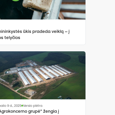
ininkystės ūkis pradeda veiklą – į
os telyčios
spalio 9 d., 2025
Verslo plėtra
Agrokoncerno grupė“ žengia į