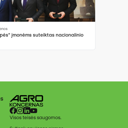
ienos
pės“ įmonėms suteiktas nacionalinio
ės
Visos teisės saugomos.