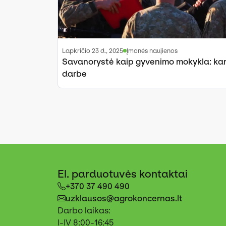
lapkričio 23 d., 2025
Įmonės naujienos
Savanorystė kaip gyvenimo mokykla: kari
darbe
El. parduotuvės kontaktai
+370 37 490 490
uzklausos@agrokoncernas.lt
Darbo laikas:
I-IV 8:00-16:45