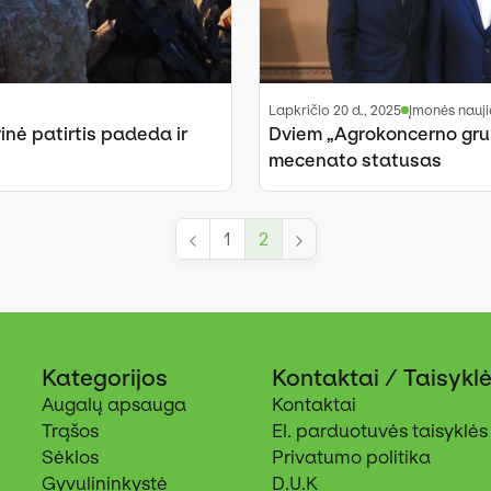
lapkričio 20 d., 2025
Įmonės nauj
nė patirtis padeda ir
Dviem „Agrokoncerno gru
mecenato statusas
1
2
Kategorijos
Kontaktai / Taisykl
Augalų apsauga
Kontaktai
Trąšos
El. parduotuvės taisyklės
Sėklos
Privatumo politika
Gyvulininkystė
D.U.K