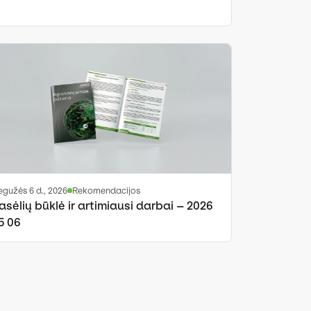
gegužės 6 d., 2026
Rekomendacijos
asėlių būklė ir artimiausi darbai – 2026
5 06