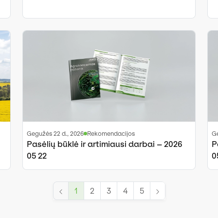
gegužės 22 d., 2026
Rekomendacijos
Pasėlių būklė ir artimiausi darbai – 2026
P
05 22
0
1
2
3
4
5