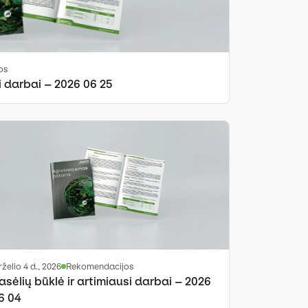
os
i darbai – 2026 06 25
irželio 4 d., 2026
Rekomendacijos
asėlių būklė ir artimiausi darbai – 2026
6 04