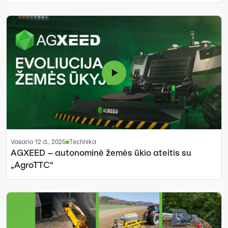
vasario 12 d., 2025
Technika
AGXEED – autonominė žemės ūkio ateitis su
„AgroTTC“