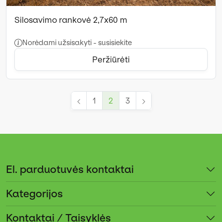
Silosavimo rankovė 2,7x60 m
Norėdami užsisakyti - susisiekite
Peržiūrėti
1
2
3
El. parduotuvės kontaktai
Kategorijos
Kontaktai / Taisyklės